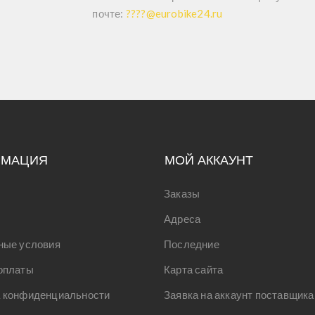
почте:
????@eurobike24.ru
РМАЦИЯ
МОЙ АККАУНТ
Заказы
Адреса
ные условия
Последние
оплаты
Карта сайта
 конфиденциальности
Заявка на аккаунт поставщика