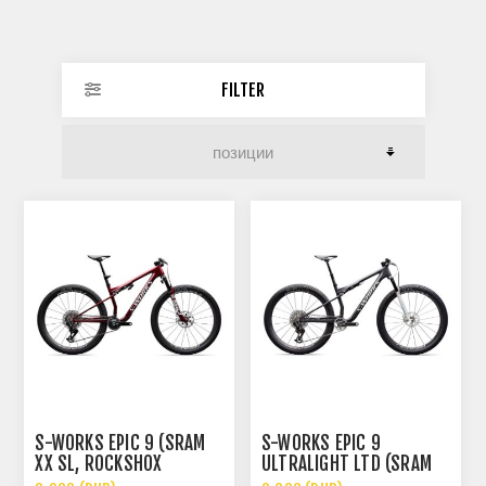
FILTER
S-WORKS EPIC 9 (SRAM
S-WORKS EPIC 9
XX SL, ROCKSHOX
ULTRALIGHT LTD (SRAM
ULTIMATE FLIGHT
XX SL, ROCKSHOX SL