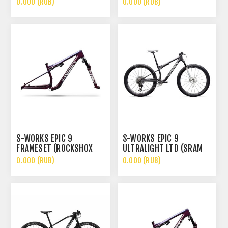
0.000 (RUB)
0.000 (RUB)
ATTENDANT)
ULTIMATE)
S-WORKS EPIC 9
S-WORKS EPIC 9
FRAMESET (ROCKSHOX
ULTRALIGHT LTD (SRAM
ULTIMATE FLIGHT
XX SL, ROCKSHOX SL
0.000 (RUB)
0.000 (RUB)
ATTENDANT)
ULTIMATE)