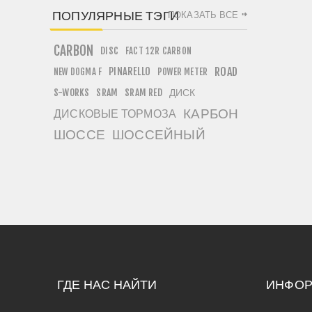
ПОПУЛЯРНЫЕ ТЭГИ
ПОКАЗАТЬ ВСЕ
CARBON
DISC
FACT 12R CARBON
PINARELLO
ROAD
NEW DOGMA F
POWER METER
ДИСК
S-WORKS
SRAM
SRAM RED
КАРБОН
ДИСКОВЫЕ ТОРМОЗА
ШОССЕ
ШОССЕЙНЫЙ
ГДЕ НАС НАЙТИ
ИНФО