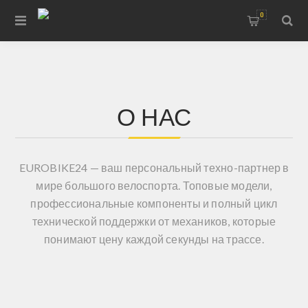
0
О НАС
EUROBIKE24 — ваш персональный техно-партнер в
мире большого велоспорта.
Топовые модели,
профессиональные компоненты и полный цикл
технической поддержки от механиков, которые
понимают цену каждой секунды на трассе.