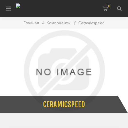
0
Главная
/
Компоненты
/
Ceramicspeed
CERAMICSPEED