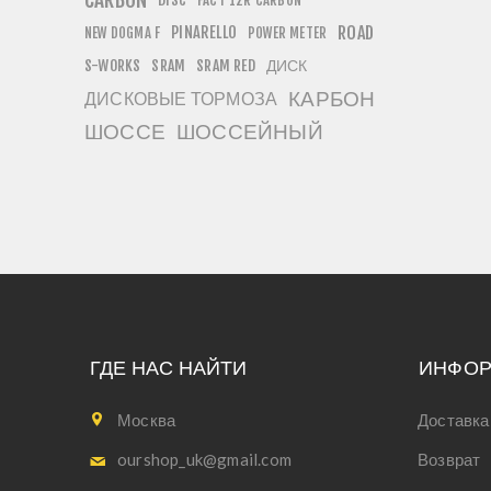
CARBON
FACT 12R CARBON
PINARELLO
ROAD
NEW DOGMA F
POWER METER
ДИСК
S-WORKS
SRAM
SRAM RED
КАРБОН
ДИСКОВЫЕ ТОРМОЗА
ШОССЕ
ШОССЕЙНЫЙ
ГДЕ НАС НАЙТИ
ИНФО
Москва
Доставка
ourshop_uk@gmail.com
Возврат