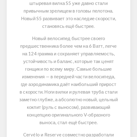
штыревая вилка S5 уже давно стали
привычным зрелищем в головы пелотона.
Новый S5 развивает это наследие скорости,
становясь ещё быстрее.
Новый велосипед быстрее своего
предшественника более чем на 6 Ватт, легче
на 124 грамма и сохраняет управляемость,
устойчивость и баланс, которые так ценят
гонщики по всему миру. Самые большие
изменения — в передней части велосипеда,
где аэродинамика даёт наибольший прирост
в скорости. Ноги вилки и рулевая труба стали
заметно глубже, а абсолютно новый, цельный
кокпит (руль с выносом), развивающий
концепцию оригинального V-образного
выноса, стал ещё быстрее.
Cervélo и Reserve совместно разработали