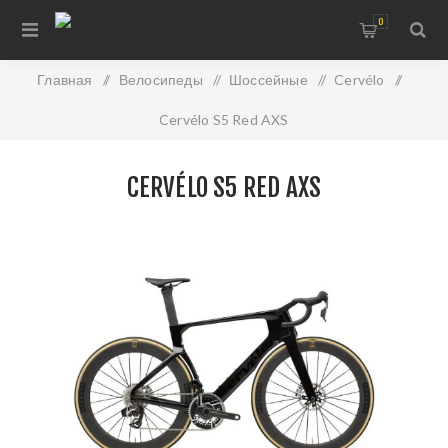
0
Главная
/
Велосипеды
/
Шоссейные
/
Cervélo
/
Cervélo S5 Red AXS
CERVÉLO S5 RED AXS