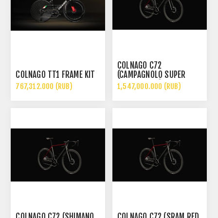
COLNAGO C72
COLNAGO TT1 FRAME KIT
(CAMPAGNOLO SUPER
RECORD WRL)
767,312.000 (RUB)
1,547,000.000 (RUB)
COLNAGO C72 (SHIMANO
COLNAGO C72 (SRAM RED