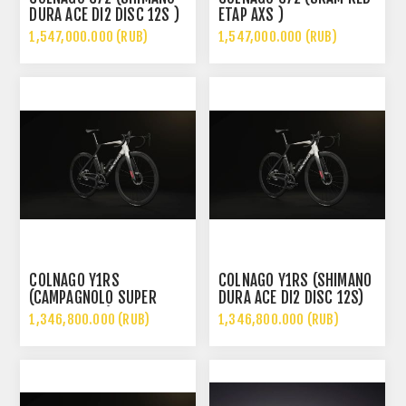
DURA ACE DI2 DISC 12S )
ETAP AXS )
1,547,000.000 (RUB)
1,547,000.000 (RUB)
COLNAGO Y1RS
COLNAGO Y1RS (SHIMANO
(CAMPAGNOLO SUPER
DURA ACE DI2 DISC 12S)
RECORD WRL)
1,346,800.000 (RUB)
1,346,800.000 (RUB)