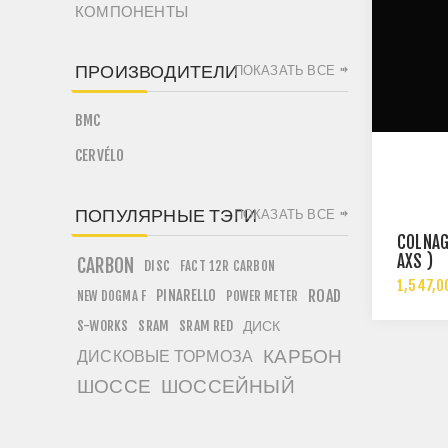
КОМПОНЕНТЫ
ПРОИЗВОДИТЕЛИ
ПОКАЗАТЬ ВСЕ
BMC
CERVÉLO
ПОПУЛЯРНЫЕ ТЭГИ
ПОКАЗАТЬ ВСЕ
COLNAG
AXS )
CARBON
DISC
FACT 12R CARBON
1,547,0
PINARELLO
ROAD
NEW DOGMA F
POWER METER
ДИСК
S-WORKS
SRAM
SRAM RED
КАРБОН
ДИСКОВЫЕ ТОРМОЗА
ШОССЕ
ШОССЕЙНЫЙ