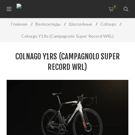
0
Главная
/
Велосипеды
/
Шоссейные
/
Colnago
/
Colnago Y1Rs (Campagnolo Super Record WRL)
COLNAGO Y1RS (CAMPAGNOLO SUPER
RECORD WRL)