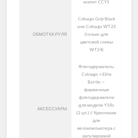
кокпит CCY1
Colnago Grip Black
или Colnago WT23
ОБМОТКА РУЛЯ
(только для
цветовой схемы
WT24)
Флягодержатель:
Colnago × Elite
Bottle —
фирменные
флягодержатели
для модели Y1Rs
АКСЕССУАРЫ
(2 шт.) // Крепление
для
велокомпьютера с
регулировкой