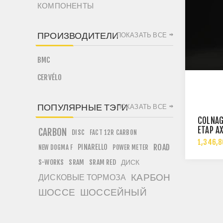
КОМПОНЕНТЫ
ПРОИЗВОДИТЕЛИ
ПОКАЗАТЬ ВСЕ
BMC
CERVÉLO
ПОПУЛЯРНЫЕ ТЭГИ
ПОКАЗАТЬ ВСЕ
COLNAG
ETAP A
CARBON
DISC
FACT 12R CARBON
1,346,8
PINARELLO
ROAD
NEW DOGMA F
POWER METER
ДИСК
S-WORKS
SRAM
SRAM RED
КАРБОН
ДИСКОВЫЕ ТОРМОЗА
ШОССЕ
ШОССЕЙНЫЙ