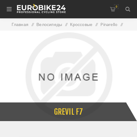
0
Главная
/
Велосипеды
/
Кроссовые
/
Pinarello
/
GREVIL F7
GREVIL F7