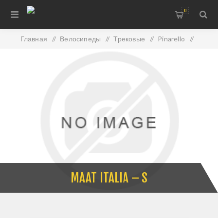
0
Главная
/
Велосипеды
/
Трековые
/
Pinarello
/
Maat Italia – S
MAAT ITALIA – S