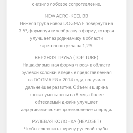
снизило лобовое сопротивление.
NEW AERO-KEEL BB
Нижняя труба новой
DOGMA F
повернута на
3,5°, формируя килеобразную форму, которая
улучшает аэродинамику в области
кареточного узла на
1,2%
.
ВЕРХНЯЯ ТРУБА (TOP TUBE)
Наша фирменная форма «носа» в области
рулевой колонки, впервые представленная
на
DOGMA F8
в 2014 году, получила
дальнейшее развитие. Объём и ширина
«носа» уменьшены на
8 мм
, а более
обтекаемый дизайн улучшает
аэродинамическое проникновение спереди.
РУЛЕВАЯ КОЛОНКА (HEADSET)
Чтобы сократить ширину рулевой трубы,