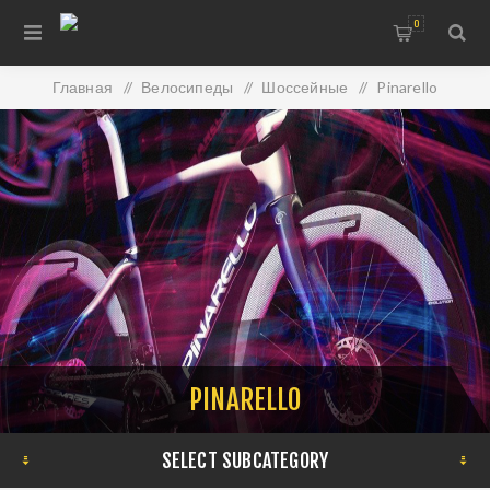
0
Главная
/
Велосипеды
/
Шоссейные
/
Pinarello
PINARELLO
SELECT SUBCATEGORY