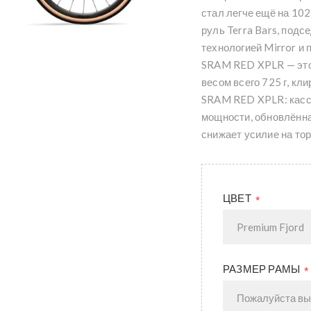
стал легче ещё на 102
руль Terra Bars, подс
технологией Mirror и 
SRAM RED XPLR — это
весом всего 725 г, кл
SRAM RED XPLR: касс
мощности, обновлённа
снижает усилие на то
ЦВЕТ
*
РАЗМЕР РАМЫ
*