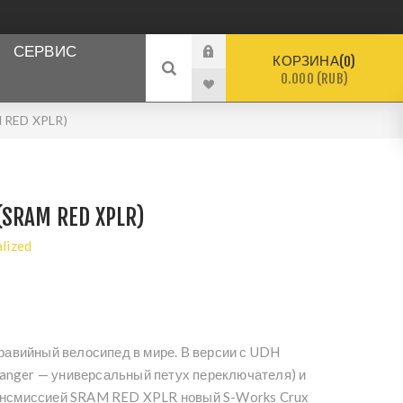
СЕРВИС
КОРЗИНА
0
0.000 (RUB)
 RED XPLR)
(SRAM RED XPLR)
alized
гравийный велосипед в мире. В версии с UDH
 Hanger — универсальный петух переключателя) и
ансмиссией SRAM RED XPLR новый S-Works Crux