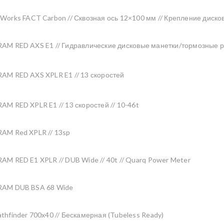
-Works FACT Carbon // Сквозная ось 12×100 мм // Крепление дисков
RAM RED AXS E1 // Гидравлические дисковые манетки/тормозные р
RAM RED AXS XPLR E1 // 13 скоростей
RAM RED XPLR E1 // 13 скоростей // 10-46t
RAM Red XPLR // 13sp
RAM RED E1 XPLR // DUB Wide // 40t // Quarq Power Meter
RAM DUB BSA 68 Wide
athfinder 700x40 // Бескамерная (Tubeless Ready)