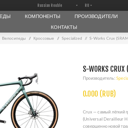
ПЕДЫ
КОМПОНЕНТЫ
ПРОИЗВОДИТЕЛИ
КОНТАКТЫ
Велосипеды
/
Кроссовые
/
Specialized
/
S-Works Crux (SRAM
S-WORKS CRUX 
Производитель:
Speci
0.000 (RUB)
Crux — самый лёгкий 
(Universal Derailleur
совершенно новой тр