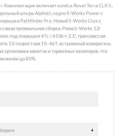
 г. Комплектация включает колёса Roval Terra CLX II,
едельный штырь Alpinist, седло S-Works Power с
покрышки Pathfinder Pro. Новый S-Works Crux с
 самая премиальная сборка. Рама S-Works 12r
иренс под покрышки 47c / 650b × 2.1", трансмиссия
ета 13-скоростная 10–46T, встроенный измеритель
я эргономика манеток и тормозных калиперов, что
рможении до 80%.