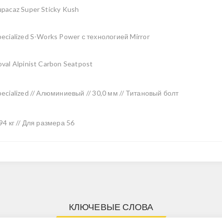
upacaz Super Sticky Kush
pecialized S-Works Power с технологией Mirror
val Alpinist Carbon Seatpost
pecialized // Алюминиевый // 30,0 мм // Титановый болт
94 кг // Для размера 56
КЛЮЧЕВЫЕ СЛОВА