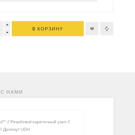
В КОРЗИНУ
 С НАМИ
ed™ // Резьбовой кареточный узел //
// Дропаут UDH