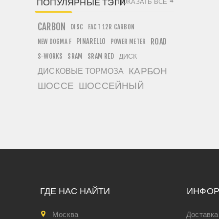
ПОПУЛЯРНЫЕ ТЭГИ
ПОКАЗАТЬ ВСЕ
CARBON
DISC
FACT 12R CARBON
PINARELLO
ROAD
NEW DOGMA F
POWER METER
ДИСК
S-WORKS
SRAM
SRAM RED
КАРБОН
ДИСКОВЫЕ ТОРМОЗА
ШОССЕ
ШОССЕЙНЫЙ
ГДЕ НАС НАЙТИ
ИНФО
Москва
Доставка