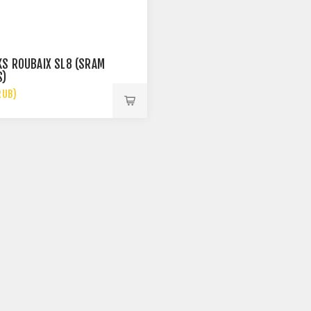
S ROUBAIX SL8 (SRAM
S)
RUB)