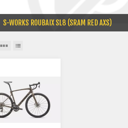
S-WORKS ROUBAIX SL8 (SRAM RED AXS)