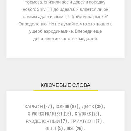
тормоза, снизили вес и довели посадку
нового Shiv TT до идеала. Является ли он
самым адаптивным TT-байком на рынке?
Определенно. Но не думайте, что это пошло в
ущерб аэродинамике. Впереди еще
десятилетие золотых медалей.
КЛЮЧЕВЫЕ СЛОВА
КАРБОН
(87)
,
CARBON
(87)
,
ДИСК
(39)
,
S-WORKS FRAMESET
(16)
,
S-WORKS
(29)
,
РАЗДЕЛОЧНЫЙ
(7)
,
ТРИАТЛОН
(7)
,
BOLIDE
(5)
,
DISC
(26)
,