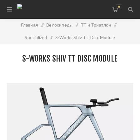
0
Главная
/
Велосипеды
/
ТТ и Триатлон
/
Specialized
/
S-Works Shiv TT Disc Module
S-WORKS SHIV TT DISC MODULE