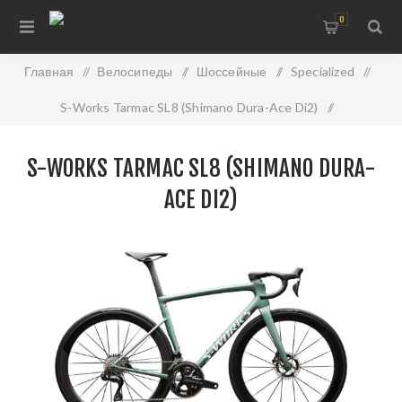
0
Главная
/
Велосипеды
/
Шоссейные
/
Specialized
/
S-Works Tarmac SL8 (Shimano Dura-Ace Di2)
/
S-Works Tarmac SL8 (Shimano Dura-Ace Di2)
S-WORKS TARMAC SL8 (SHIMANO DURA-
ACE DI2)