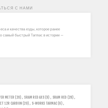
АТЬСЯ С НАМИ
еса и качества езды, которое ранее
то самый быстрый Tarmac в истории —
ER METER
(20)
,
SRAM RED AXS
(9)
,
SRAM RED
(28)
,
CT 12R CARBON
(20)
,
S-WORKS TARMAC
(6)
,