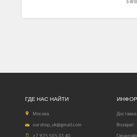
S-WO
ГДЕ НАС НАЙТИ
ИНФО
Москва
Доставка
ourshop_uk@gmail.com
Возврат
+7 925 505 33 40
Гарантий