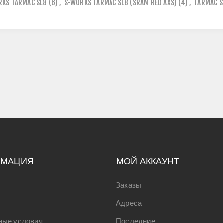
RKS TARMAC SL8
(6)
,
S-WORKS TARMAC SL8 (SRAM RED AXS)
(4)
,
TARMAC S
РМАЦИЯ
МОЙ АККАУНТ
Заказы
Адреса
ные условия
Последние