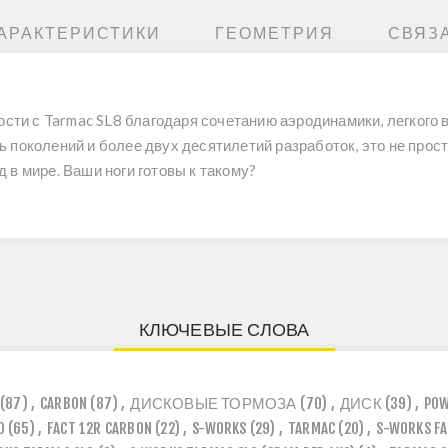
АРАКТЕРИСТИКИ
ГЕОМЕТРИЯ
СВЯЗ
ости с Tarmac SL8 благодаря сочетанию аэродинамики, легкого в
 поколений и более двух десятилетий разработок, это не прос
в мире. Ваши ноги готовы к такому?
КЛЮЧЕВЫЕ СЛОВА
(87)
,
CARBON
(87)
,
ДИСКОВЫЕ ТОРМОЗА
(70)
,
ДИСК
(39)
,
POW
D
(65)
,
FACT 12R CARBON
(22)
,
S-WORKS
(29)
,
TARMAC
(20)
,
S-WORKS FA