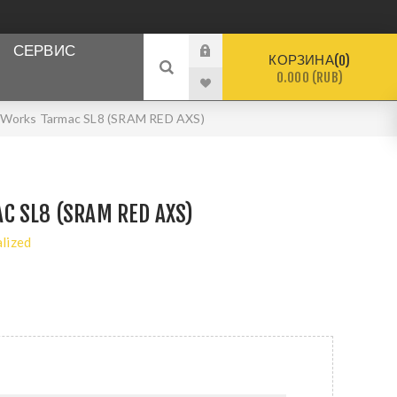
СЕРВИС
КОРЗИНА
0
0.000 (RUB)
-Works Tarmac SL8 (SRAM RED AXS)
C SL8 (SRAM RED AXS)
alized