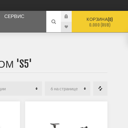
СЕРВИС
КОРЗИНА
0
0.000 (RUB)
М 'S5'