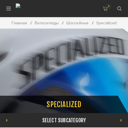
0
Главная
/
Велосипеды
/
Шоссейные
/
Specialized
SPECIALIZED
SELECT SUBCATEGORY