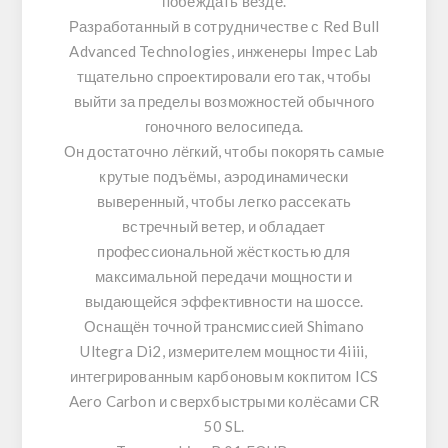
побеждать везде.
Разработанный в сотрудничестве с
Red Bull
Advanced Technologies
, инженеры
Impec Lab
тщательно спроектировали его так, чтобы
выйти за пределы возможностей обычного
гоночного велосипеда.
Он достаточно лёгкий, чтобы покорять самые
крутые подъёмы, аэродинамически
выверенный, чтобы легко рассекать
встречный ветер, и обладает
профессиональной жёсткостью для
максимальной передачи мощности и
выдающейся эффективности на шоссе.
Оснащён точной трансмиссией
Shimano
Ultegra Di2
, измерителем мощности
4iiii
,
интегрированным карбоновым кокпитом
ICS
Aero Carbon
и сверхбыстрыми колёсами
CR
50 SL
.