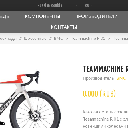
ПЕДЫ
КОМПОНЕНТЫ
ПРОИЗВОДИТЕЛИ
КОНТАКТЫ
осипеды
/
Шоссейные
/
BMC
/
Teammachine R 01
/
Teamma
TEAMMACHINE R
Производитель:
BMC
0.000 (RUB)
Каждая деталь создан
Teammachine R 01 с э
новейшими колёсами D