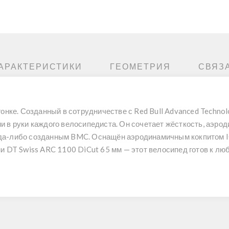
АРАКТЕРИСТИКИ
ГЕОМЕТРИЯ
СВЯЗ
онке. Созданный в сотрудничестве с Red Bull Advanced Technol
 в руки каждого велосипедиста. Он сочетает жёсткость, аэроди
а-либо созданным BMC. Оснащён аэродинамичным кокпитом ICS
и DT Swiss ARC 1100 DiCut 65 мм — этот велосипед готов к лю