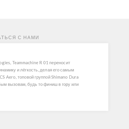
АТЬСЯ С НАМИ
ogies, Teammachine R 01 переносит
намику и лёгкость, делая его самым
 Aero, топовой группой Shimano Dura
бым вызовам, будь то финиш в гору или