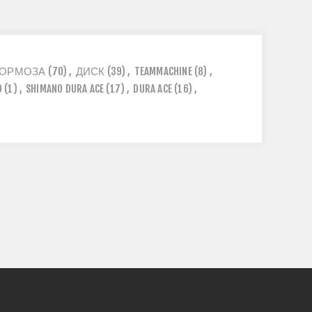
ТОРМОЗА
(70)
,
ДИСК
(39)
,
TEAMMACHINE
(8)
,
O
(1)
,
SHIMANO DURA ACE
(17)
,
DURA ACE
(16)
,