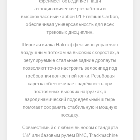
фреймсет объединяет наши
аэродинамические разработки и
высококлассный карбон
01 Premium Carbon
,
обеспечивая универсальность для всех
трековых дисциплин.
Широкая вилка
Halo
эффективно управляет
воздушным потоком на высоких скоростях, а
регулируемые стальные задние дропауты
позволяют точно настроить велосипед под
требования конкретной гонки. Резьбовая
каретка обеспечивает надёжность при
постоянных высоких нагрузках, а
аэродинамический подседельный штырь
помогает сохранять стабильную и мощную
посадку.
Совместимый с любым выносом стандарта
1⅛"
или базовым рулём
BMC
,
Trackmachine