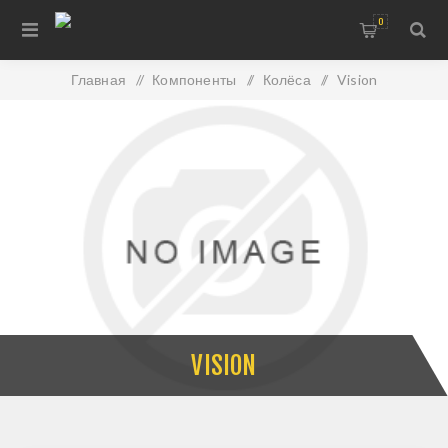
0
Главная
/
Компоненты
/
Колёса
/
Vision
VISION