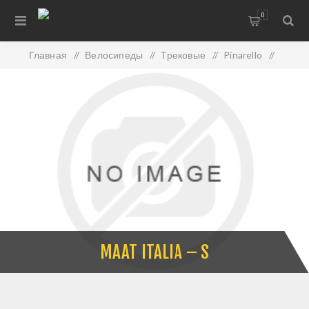
0
Главная
/
Велосипеды
/
Трековые
/
Pinarello
/
Maat Italia – S
MAAT ITALIA – S