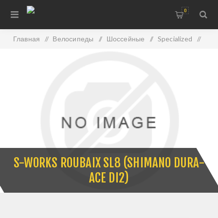
0
Главная
/
Велосипеды
/
Шоссейные
/
Specialized
/
S-Works Roubaix SL8 (Shimano Dura-Ace Di2)
S-WORKS ROUBAIX SL8 (SHIMANO DURA-
ACE DI2)